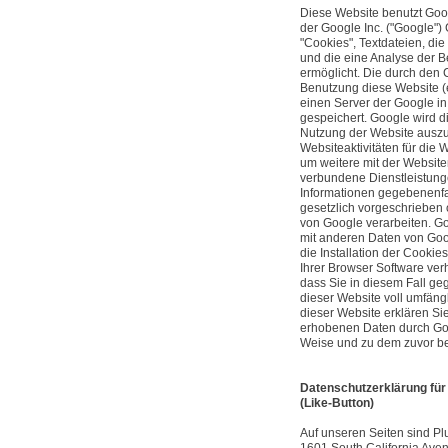
Diese Website benutzt Goo
der Google Inc. ("Google")
"Cookies", Textdateien, di
und die eine Analyse der 
ermöglicht. Die durch den 
Benutzung diese Website (e
einen Server der Google i
gespeichert. Google wird d
Nutzung der Website auszu
Websiteaktivitäten für die
um weitere mit der Website
verbundene Dienstleistung
Informationen gegebenenfal
gesetzlich vorgeschrieben o
von Google verarbeiten. Go
mit anderen Daten von Goo
die Installation der Cooki
Ihrer Browser Software verh
dass Sie in diesem Fall ge
dieser Website voll umfäng
dieser Website erklären Sie
erhobenen Daten durch Goo
Weise und zu dem zuvor b
Datenschutzerklärung für
(Like-Button)
Auf unseren Seiten sind P