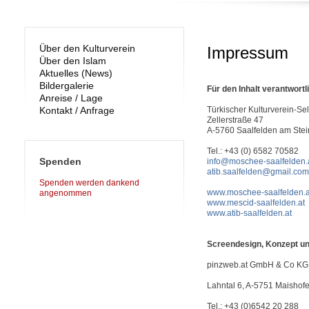
Über den Kulturverein
Impressum
Über den Islam
Aktuelles (News)
Bildergalerie
Für den Inhalt verantwortl
Anreise / Lage
Kontakt / Anfrage
Türkischer Kulturverein-S
Zellerstraße 47
A-5760 Saalfelden am Ste
Tel.: +43 (0) 6582 70582
Spenden
info@moschee-saalfelden.
atib.saalfelden@gmail.com
Spenden werden dankend
www.moschee-saalfelden.a
angenommen
www.mescid-saalfelden.at
www.atib-saalfelden.at
Screendesign, Konzept u
pinzweb.at GmbH & Co KG
Lahntal 6, A-5751 Maishof
Tel.: +43 (0)6542 20 288