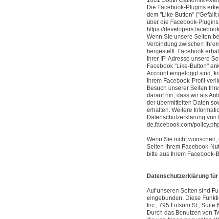
1601 South California Avenu
Die Facebook-Plugins erk
dem "Like-Button" ("Gefällt 
über die Facebook-Plugins 
https://developers.faceboo
Wenn Sie unsere Seiten bes
Verbindung zwischen Ihre
hergestellt. Facebook erhäl
Ihrer IP-Adresse unsere S
Facebook "Like-Button" an
Account eingeloggt sind, k
Ihrem Facebook-Profil ver
Besuch unserer Seiten Ihr
darauf hin, dass wir als An
der übermittelten Daten s
erhalten. Weitere Informati
Datenschutzerklärung von f
de.facebook.com/policy.ph
Wenn Sie nicht wünschen,
Seiten Ihrem Facebook-Nut
bitte aus Ihrem Facebook-
Datenschutzerklärung für 
Auf unseren Seiten sind Fu
eingebunden. Diese Funkti
Inc., 795 Folsom St., Suit
Durch das Benutzen von Tw