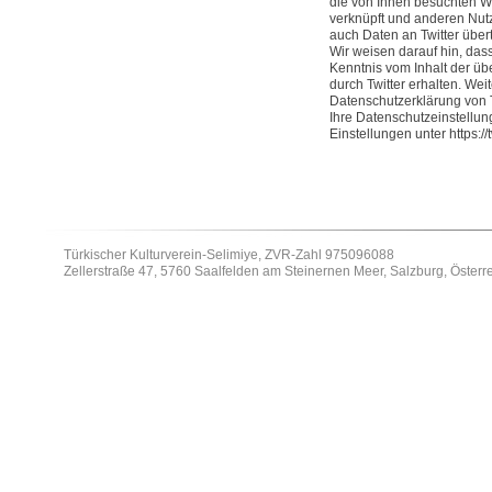
die von Ihnen besuchten We
verknüpft und anderen Nu
auch Daten an Twitter über
Wir weisen darauf hin, dass
Kenntnis vom Inhalt der üb
durch Twitter erhalten. Wei
Datenschutzerklärung von Twi
Ihre Datenschutzeinstellun
Einstellungen unter https://
Türkischer Kulturverein-Selimiye, ZVR-Zahl 975096088
Zellerstraße 47, 5760 Saalfelden am Steinernen Meer, Salzburg, Österr