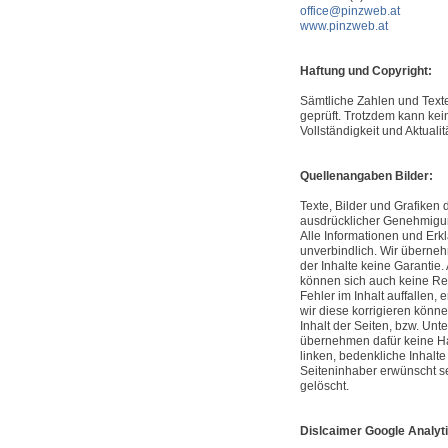
office@pinzweb.at
www.pinzweb.at
Haftung und Copyright:
Sämtliche Zahlen und Texte
geprüft. Trotzdem kann kein
Vollständigkeit und Aktua
Quellenangaben Bilder:
Texte, Bilder und Grafiken 
ausdrücklicher Genehmigu
Alle Informationen und Erk
unverbindlich. Wir übernehm
der Inhalte keine Garantie.
können sich auch keine Re
Fehler im Inhalt auffallen,
wir diese korrigieren könne
Inhalt der Seiten, bzw. Unte
übernehmen dafür keine Haft
linken, bedenkliche Inhalt
Seiteninhaber erwünscht sei
gelöscht.
Dislcaimer Google Analyt